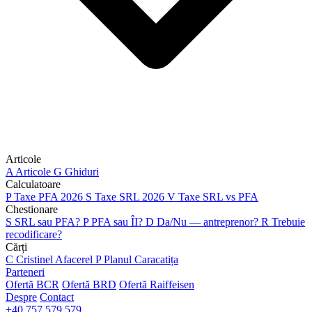
Articole
A
Articole
G
Ghiduri
Calculatoare
P
Taxe PFA 2026
S
Taxe SRL 2026
V
Taxe SRL vs PFA
Chestionare
S
SRL sau PFA?
P
PFA sau ÎI?
D
Da/Nu — antreprenor?
R
Trebuie
recodificare?
Cărți
C
Cristinel Afacerel
P
Planul Caracatița
Parteneri
Ofertă BCR
Ofertă BRD
Ofertă Raiffeisen
Despre
Contact
+40 757 579 579