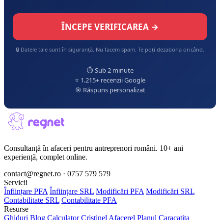
ÎNCEPE VERIFICAREA →
🔒 Datele tale sunt în siguranță. Nu facem spam. Te poți dezabona oricând.
⏱️ Sub 2 minute
⭐ 1.215+ recenzii Google
🎯 Răspuns personalizat
Consultanță în afaceri pentru antreprenori români. 10+ ani
experiență, complet online.
contact@regnet.ro · 0757 579 579
Servicii
Înființare PFA
Înființare SRL
Modificări PFA
Modificări SRL
Contabilitate SRL
Contabilitate PFA
Resurse
Ghiduri
Blog
Calculator
Cristinel Afacerel
Planul Caracatița