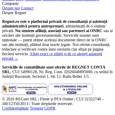
Companie
Despre noi
Contact
Despre Regnet
Regnet.ro este o platformă privată de consultanță și asistență
administrativă pentru antreprenori
, administrată de o entitate
privată.
Nu suntem afiliați, asociați sau parteneri ai ONRC
sau ai
oricărei alte instituții guvernamentale. Serviciile noastre sunt
opționale — puteți obține aceleași documente direct de la ONRC
sau alte instituții, plătind doar taxele legale. Noi oferim consultanță,
redactare și verificare contra unui onorariu clar afișat pe pagina
fiecărui serviciu.
Aflați exact ce plătiți și de ce alegeți asistență
privată →
Serviciile de contabilitate sunt oferite de REGNET CONTA
SRL
, CUI 54990128, Nr. Reg. Com. J2026040895000, cu sediul în
Județul București, Sectorul 1, Str. Lt. Radu Beller 3-5.
© 2026 REGnet SRL | Firme și PFA Online | CUI 32322748 –
J40/12350/2013 | Toate drepturile rezervate.
Confidențialitate
Termeni
GDPR