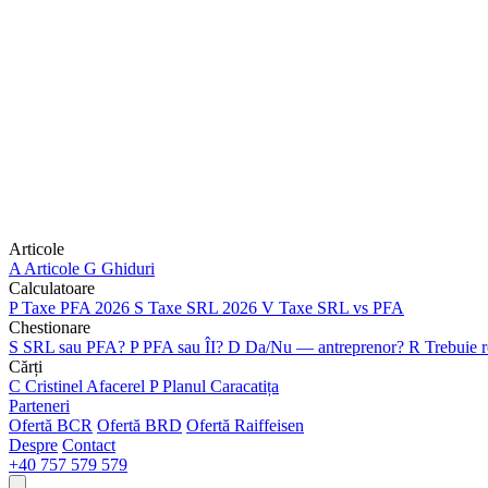
Articole
A
Articole
G
Ghiduri
Calculatoare
P
Taxe PFA 2026
S
Taxe SRL 2026
V
Taxe SRL vs PFA
Chestionare
S
SRL sau PFA?
P
PFA sau ÎI?
D
Da/Nu — antreprenor?
R
Trebuie r
Cărți
C
Cristinel Afacerel
P
Planul Caracatița
Parteneri
Ofertă BCR
Ofertă BRD
Ofertă Raiffeisen
Despre
Contact
+40 757 579 579