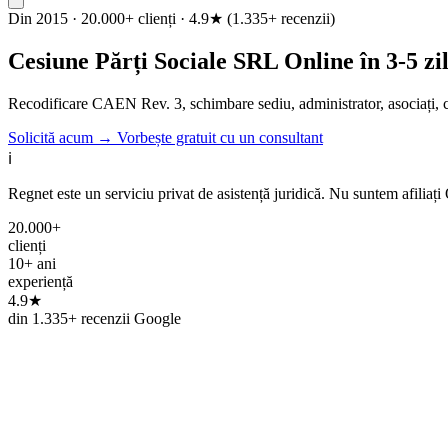
Din 2015 · 20.000+ clienți · 4.9★ (1.335+ recenzii)
Cesiune Părți Sociale SRL Online în 3-5 zi
Recodificare CAEN Rev. 3, schimbare sediu, administrator, asociați, c
Solicită acum →
Vorbește gratuit cu un consultant
ℹ️
Regnet este un serviciu privat de asistență juridică. Nu suntem afili
20.000+
clienți
10+ ani
experiență
4.9★
din 1.335+ recenzii Google