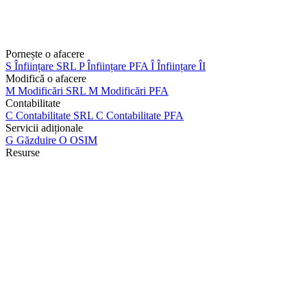
Pornește o afacere
S
Înființare SRL
P
Înființare PFA
Î
Înființare ÎI
Modifică o afacere
M
Modificări SRL
M
Modificări PFA
Contabilitate
C
Contabilitate SRL
C
Contabilitate PFA
Servicii adiționale
G
Găzduire
O
OSIM
Resurse