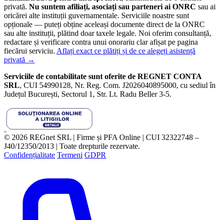
privată.
Nu suntem afiliați, asociați sau parteneri ai ONRC
sau ai
oricărei alte instituții guvernamentale. Serviciile noastre sunt
opționale — puteți obține aceleași documente direct de la ONRC
sau alte instituții, plătind doar taxele legale. Noi oferim consultanță,
redactare și verificare contra unui onorariu clar afișat pe pagina
fiecărui serviciu.
Aflați exact ce plătiți și de ce alegeți asistență
privată →
Serviciile de contabilitate sunt oferite de REGNET CONTA
SRL
, CUI 54990128, Nr. Reg. Com. J2026040895000, cu sediul în
Județul București, Sectorul 1, Str. Lt. Radu Beller 3-5.
© 2026 REGnet SRL | Firme și PFA Online | CUI 32322748 –
J40/12350/2013 | Toate drepturile rezervate.
Confidențialitate
Termeni
GDPR