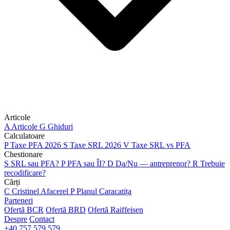
Articole
A
Articole
G
Ghiduri
Calculatoare
P
Taxe PFA 2026
S
Taxe SRL 2026
V
Taxe SRL vs PFA
Chestionare
S
SRL sau PFA?
P
PFA sau ÎI?
D
Da/Nu — antreprenor?
R
Trebuie
recodificare?
Cărți
C
Cristinel Afacerel
P
Planul Caracatița
Parteneri
Ofertă BCR
Ofertă BRD
Ofertă Raiffeisen
Despre
Contact
+40 757 579 579