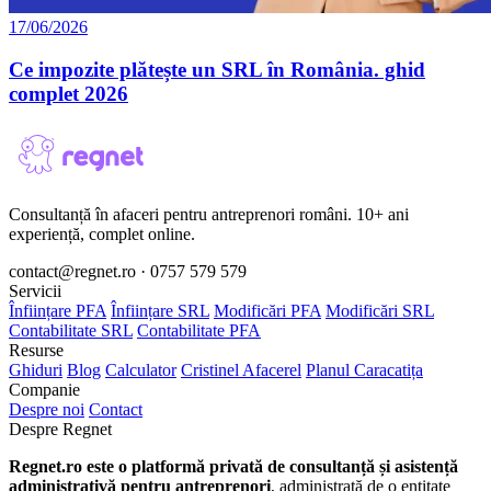
17/06/2026
Ce impozite plătește un SRL în România. ghid
complet 2026
Consultanță în afaceri pentru antreprenori români. 10+ ani
experiență, complet online.
contact@regnet.ro · 0757 579 579
Servicii
Înființare PFA
Înființare SRL
Modificări PFA
Modificări SRL
Contabilitate SRL
Contabilitate PFA
Resurse
Ghiduri
Blog
Calculator
Cristinel Afacerel
Planul Caracatița
Companie
Despre noi
Contact
Despre Regnet
Regnet.ro este o platformă privată de consultanță și asistență
administrativă pentru antreprenori
, administrată de o entitate