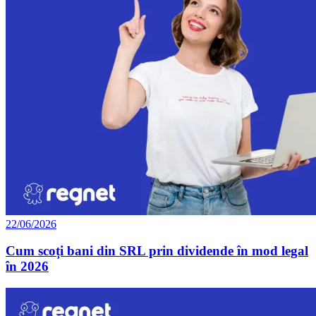
22/06/2026
Cum scoți bani din SRL prin dividende în mod legal
în 2026