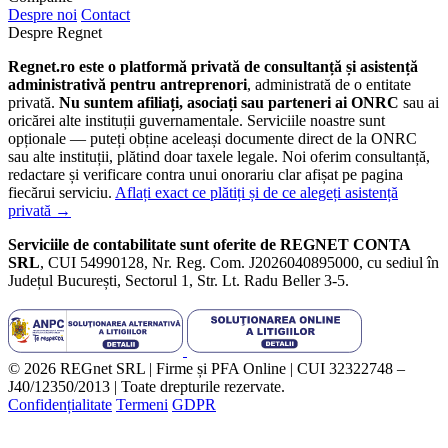
Despre noi
Contact
Despre Regnet
Regnet.ro este o platformă privată de consultanță și asistență
administrativă pentru antreprenori
, administrată de o entitate
privată.
Nu suntem afiliați, asociați sau parteneri ai ONRC
sau ai
oricărei alte instituții guvernamentale. Serviciile noastre sunt
opționale — puteți obține aceleași documente direct de la ONRC
sau alte instituții, plătind doar taxele legale. Noi oferim consultanță,
redactare și verificare contra unui onorariu clar afișat pe pagina
fiecărui serviciu.
Aflați exact ce plătiți și de ce alegeți asistență
privată →
Serviciile de contabilitate sunt oferite de REGNET CONTA
SRL
, CUI 54990128, Nr. Reg. Com. J2026040895000, cu sediul în
Județul București, Sectorul 1, Str. Lt. Radu Beller 3-5.
© 2026 REGnet SRL | Firme și PFA Online | CUI 32322748 –
J40/12350/2013 | Toate drepturile rezervate.
Confidențialitate
Termeni
GDPR