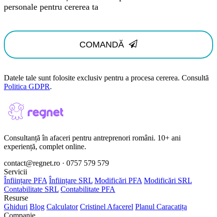
personale pentru cererea ta
COMANDĂ
Datele tale sunt folosite exclusiv pentru a procesa cererea. Consultă
Politica GDPR
.
Consultanță în afaceri pentru antreprenori români. 10+ ani
experiență, complet online.
contact@regnet.ro · 0757 579 579
Servicii
Înființare PFA
Înființare SRL
Modificări PFA
Modificări SRL
Contabilitate SRL
Contabilitate PFA
Resurse
Ghiduri
Blog
Calculator
Cristinel Afacerel
Planul Caracatița
Companie