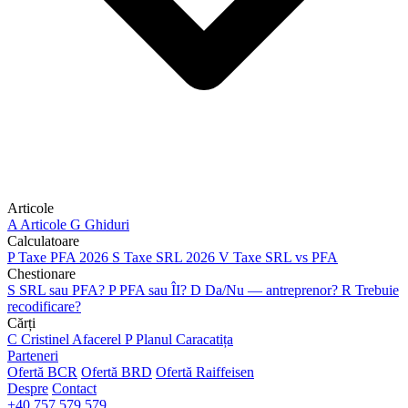
Articole
A
Articole
G
Ghiduri
Calculatoare
P
Taxe PFA 2026
S
Taxe SRL 2026
V
Taxe SRL vs PFA
Chestionare
S
SRL sau PFA?
P
PFA sau ÎI?
D
Da/Nu — antreprenor?
R
Trebuie
recodificare?
Cărți
C
Cristinel Afacerel
P
Planul Caracatița
Parteneri
Ofertă BCR
Ofertă BRD
Ofertă Raiffeisen
Despre
Contact
+40 757 579 579