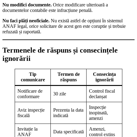
Nu modifici documente.
Orice modificare ulterioară a
documentelor contabile este infracțiune penală.
Nu faci plăți neoficiale.
Nu există astfel de opțiuni în sistemul
ANAF legal, orice solicitare de acest gen este coruptie și trebuie
refuzată și raportată.
Termenele de răspuns și consecințele
ignorării
Tip
Termen de
Consecința
comunicare
răspuns
ignorării
Notificare de
Control fiscal
30 zile
conformare
declanșat
Inspecție
Aviz inspecție
Prezenta la data
inopinată,
fiscală
indicată
amenzi
Invitație la
Amenzi,
Data specificată
ANAF
control extins