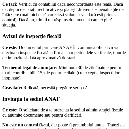
Ce faci:
Verifici cu contabilul dacă neconcordanța este reală. Dacă
da, depui declarații rectificative și plătești diferența + penalitățile de
întârziere (mai mici dacă corectezi voluntar vs. dacă ești prins la
control). Dacă nu, trimiți un răspuns documentat care explică
situația.
Avizul de inspecție fiscală
Ce este:
Documentul prin care ANAF îți comunică oficial că va
efectua o inspecție fiscală la firma ta cu perioadele verificate, tipurile
de impozite și data aproximativă de start.
Termenul legal de anunțare:
Minimum 30 de zile înainte pentru
marii contribuabili; 15 zile pentru ceilalți (cu excepția inspecțiilor
inopinate).
Gravitate:
Ridicată, necesită pregătire serioasă.
Invitația la sediul ANAF
Ce este:
O solicitare de a te prezenta la sediul administrației fiscale
cu anumite documente sau pentru clarificări.
Nu este un control fiscal
, dar poate fi preambulul unuia. Tratezi cu