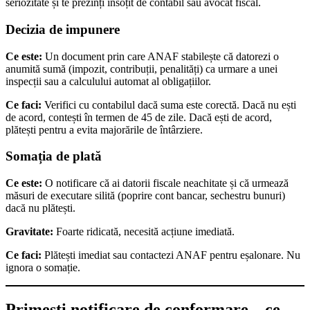
seriozitate și te prezinți însoțit de contabil sau avocat fiscal.
Decizia de impunere
Ce este:
Un document prin care ANAF stabilește că datorezi o
anumită sumă (impozit, contribuții, penalități) ca urmare a unei
inspecții sau a calculului automat al obligațiilor.
Ce faci:
Verifici cu contabilul dacă suma este corectă. Dacă nu ești
de acord, contești în termen de 45 de zile. Dacă ești de acord,
plătești pentru a evita majorările de întârziere.
Somația de plată
Ce este:
O notificare că ai datorii fiscale neachitate și că urmează
măsuri de executare silită (poprire cont bancar, sechestru bunuri)
dacă nu plătești.
Gravitate:
Foarte ridicată, necesită acțiune imediată.
Ce faci:
Plătești imediat sau contactezi ANAF pentru eșalonare. Nu
ignora o somație.
Primești notificare de conformare – ce