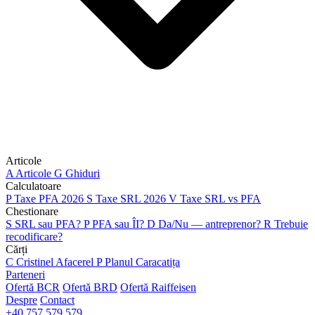
Articole
A
Articole
G
Ghiduri
Calculatoare
P
Taxe PFA 2026
S
Taxe SRL 2026
V
Taxe SRL vs PFA
Chestionare
S
SRL sau PFA?
P
PFA sau ÎI?
D
Da/Nu — antreprenor?
R
Trebuie
recodificare?
Cărți
C
Cristinel Afacerel
P
Planul Caracatița
Parteneri
Ofertă BCR
Ofertă BRD
Ofertă Raiffeisen
Despre
Contact
+40 757 579 579