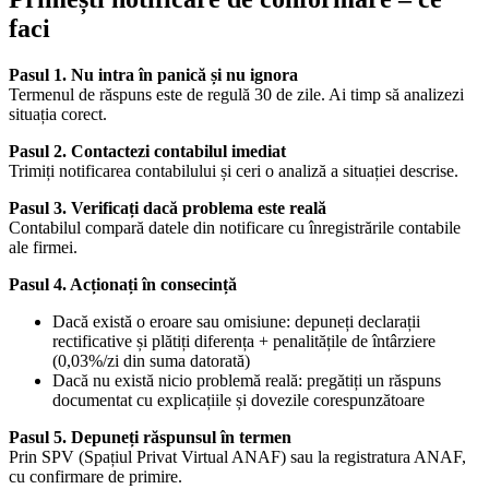
faci
Pasul 1. Nu intra în panică și nu ignora
Termenul de răspuns este de regulă 30 de zile. Ai timp să analizezi
situația corect.
Pasul 2. Contactezi contabilul imediat
Trimiți notificarea contabilului și ceri o analiză a situației descrise.
Pasul 3. Verificați dacă problema este reală
Contabilul compară datele din notificare cu înregistrările contabile
ale firmei.
Pasul 4. Acționați în consecință
Dacă există o eroare sau omisiune: depuneți declarații
rectificative și plătiți diferența + penalitățile de întârziere
(0,03%/zi din suma datorată)
Dacă nu există nicio problemă reală: pregătiți un răspuns
documentat cu explicațiile și dovezile corespunzătoare
Pasul 5. Depuneți răspunsul în termen
Prin SPV (Spațiul Privat Virtual ANAF) sau la registratura ANAF,
cu confirmare de primire.