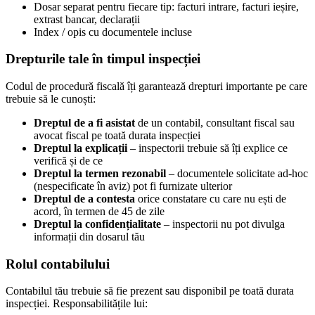
Dosar separat pentru fiecare tip: facturi intrare, facturi ieșire,
extrast bancar, declarații
Index / opis cu documentele incluse
Drepturile tale în timpul inspecției
Codul de procedură fiscală îți garantează drepturi importante pe care
trebuie să le cunoști:
Dreptul de a fi asistat
de un contabil, consultant fiscal sau
avocat fiscal pe toată durata inspecției
Dreptul la explicații
– inspectorii trebuie să îți explice ce
verifică și de ce
Dreptul la termen rezonabil
– documentele solicitate ad-hoc
(nespecificate în aviz) pot fi furnizate ulterior
Dreptul de a contesta
orice constatare cu care nu ești de
acord, în termen de 45 de zile
Dreptul la confidențialitate
– inspectorii nu pot divulga
informații din dosarul tău
Rolul contabilului
Contabilul tău trebuie să fie prezent sau disponibil pe toată durata
inspecției. Responsabilitățile lui: