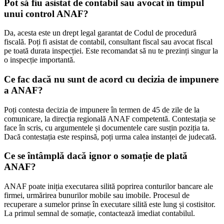
Pot să fiu asistat de contabil sau avocat în timpul
unui control ANAF?
Da, acesta este un drept legal garantat de Codul de procedură
fiscală. Poți fi asistat de contabil, consultant fiscal sau avocat fiscal
pe toată durata inspecției. Este recomandat să nu te prezinți singur la
o inspecție importantă.
Ce fac dacă nu sunt de acord cu decizia de impunere
a ANAF?
Poți contesta decizia de impunere în termen de 45 de zile de la
comunicare, la direcția regională ANAF competentă. Contestația se
face în scris, cu argumentele și documentele care susțin poziția ta.
Dacă contestația este respinsă, poți urma calea instanței de judecată.
Ce se întâmplă dacă ignor o somație de plată
ANAF?
ANAF poate iniția executarea silită poprirea conturilor bancare ale
firmei, urmărirea bunurilor mobile sau imobile. Procesul de
recuperare a sumelor prinse în executare silită este lung și costisitor.
La primul semnal de somație, contactează imediat contabilul.