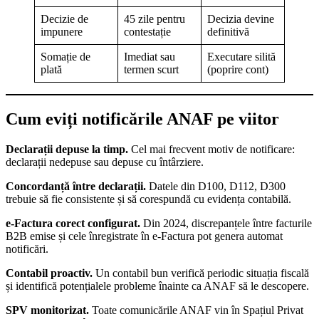
Decizie de
45 zile pentru
Decizia devine
impunere
contestație
definitivă
Somație de
Imediat sau
Executare silită
plată
termen scurt
(poprire cont)
Cum eviți notificările ANAF pe viitor
Declarații depuse la timp.
Cel mai frecvent motiv de notificare:
declarații nedepuse sau depuse cu întârziere.
Concordanță între declarații.
Datele din D100, D112, D300
trebuie să fie consistente și să corespundă cu evidența contabilă.
e-Factura corect configurat.
Din 2024, discrepanțele între facturile
B2B emise și cele înregistrate în e-Factura pot genera automat
notificări.
Contabil proactiv.
Un contabil bun verifică periodic situația fiscală
și identifică potențialele probleme înainte ca ANAF să le descopere.
SPV monitorizat.
Toate comunicările ANAF vin în Spațiul Privat