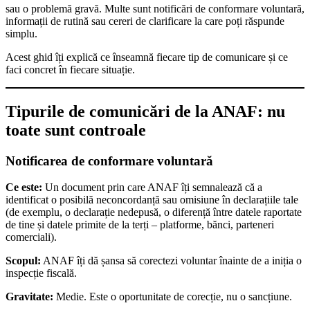
sau o problemă gravă. Multe sunt notificări de conformare voluntară,
informații de rutină sau cereri de clarificare la care poți răspunde
simplu.
Acest ghid îți explică ce înseamnă fiecare tip de comunicare și ce
faci concret în fiecare situație.
Tipurile de comunicări de la ANAF: nu
toate sunt controale
Notificarea de conformare voluntară
Ce este:
Un document prin care ANAF îți semnalează că a
identificat o posibilă neconcordanță sau omisiune în declarațiile tale
(de exemplu, o declarație nedepusă, o diferență între datele raportate
de tine și datele primite de la terți – platforme, bănci, parteneri
comerciali).
Scopul:
ANAF îți dă șansa să corectezi voluntar înainte de a iniția o
inspecție fiscală.
Gravitate:
Medie. Este o oportunitate de corecție, nu o sancțiune.