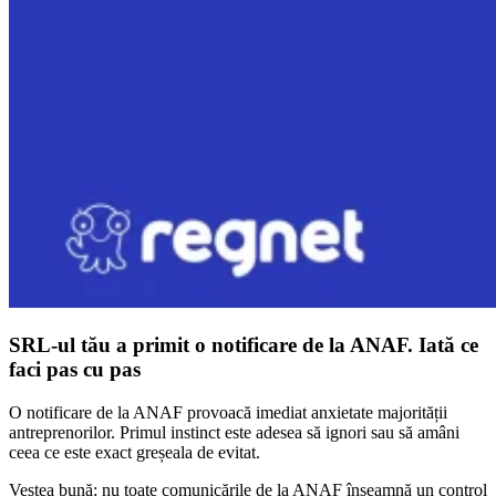
SRL-ul tău a primit o notificare de la ANAF. Iată ce
faci pas cu pas
O notificare de la ANAF provoacă imediat anxietate majorității
antreprenorilor. Primul instinct este adesea să ignori sau să amâni
ceea ce este exact greșeala de evitat.
Vestea bună: nu toate comunicările de la ANAF înseamnă un control