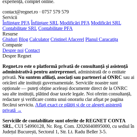
experiență, complet online.
contact@regnet.ro · 0757 579 579
Servicii
Înființare PFA
Înființare SRL
Modificări PFA
Modificări SRL
Contabilitate SRL
Contabilitate PFA
Resurse
Ghiduri
Blog
Calculator
Cristinel Afacerel
Planul Caracatița
Companie
Despre noi
Contact
Despre Regnet
Regnet.ro este o platformă privată de consultanță și asistență
administrativă pentru antreprenori
, administrată de o entitate
privată.
Nu suntem afiliați, asociați sau parteneri ai ONRC
sau ai
oricărei alte instituții guvernamentale. Serviciile noastre sunt
opționale — puteți obține aceleași documente direct de la ONRC
sau alte instituții, plătind doar taxele legale. Noi oferim consultanță,
redactare și verificare contra unui onorariu clar afișat pe pagina
fiecărui serviciu.
Aflați exact ce plătiți și de ce alegeți asistență
privată →
Serviciile de contabilitate sunt oferite de REGNET CONTA
SRL
, CUI 54990128, Nr. Reg. Com. J2026040895000, cu sediul în
Județul București, Sectorul 1, Str. Lt. Radu Beller 3-5.