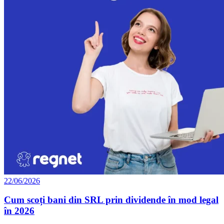
22/06/2026
Cum scoți bani din SRL prin dividende în mod legal
în 2026