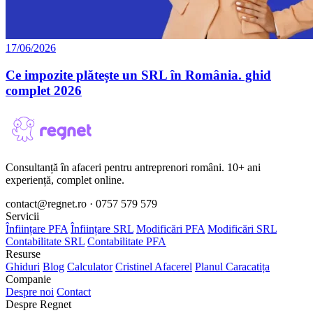
17/06/2026
Ce impozite plătește un SRL în România. ghid
complet 2026
Consultanță în afaceri pentru antreprenori români. 10+ ani
experiență, complet online.
contact@regnet.ro · 0757 579 579
Servicii
Înființare PFA
Înființare SRL
Modificări PFA
Modificări SRL
Contabilitate SRL
Contabilitate PFA
Resurse
Ghiduri
Blog
Calculator
Cristinel Afacerel
Planul Caracatița
Companie
Despre noi
Contact
Despre Regnet