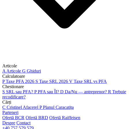
Articole
A
Articole
G
Ghiduri
Calculatoare
P
Taxe PFA 2026
S
Taxe SRL 2026
V
Taxe SRL vs PFA
Chestionare
S
SRL sau PFA?
P
PFA sau ÎI?
D
Da/Nu — antreprenor?
R
Trebuie
recodificare?
Cărți
C
Cristinel Afacerel
P
Planul Caracatița
Parteneri
Ofertă BCR
Ofertă BRD
Ofertă Raiffeisen
Despre
Contact
+40 757 579 579