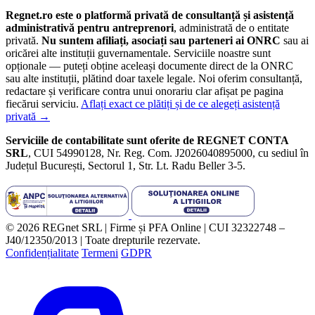
Regnet.ro este o platformă privată de consultanță și asistență
administrativă pentru antreprenori
, administrată de o entitate
privată.
Nu suntem afiliați, asociați sau parteneri ai ONRC
sau ai
oricărei alte instituții guvernamentale. Serviciile noastre sunt
opționale — puteți obține aceleași documente direct de la ONRC
sau alte instituții, plătind doar taxele legale. Noi oferim consultanță,
redactare și verificare contra unui onorariu clar afișat pe pagina
fiecărui serviciu.
Aflați exact ce plătiți și de ce alegeți asistență
privată →
Serviciile de contabilitate sunt oferite de REGNET CONTA
SRL
, CUI 54990128, Nr. Reg. Com. J2026040895000, cu sediul în
Județul București, Sectorul 1, Str. Lt. Radu Beller 3-5.
© 2026 REGnet SRL | Firme și PFA Online | CUI 32322748 –
J40/12350/2013 | Toate drepturile rezervate.
Confidențialitate
Termeni
GDPR